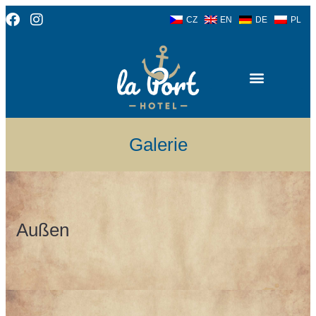
CZ
EN
DE
PL
Galerie
Außen