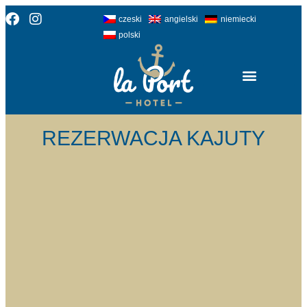
czeski
angielski
niemiecki
polski
Propozycje wycieczek
REZERWACJA KAJUTY