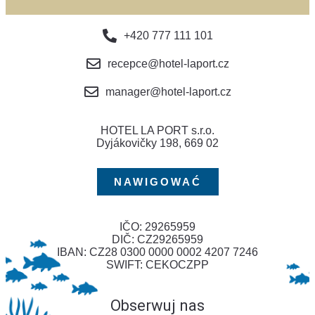
+420 777 111 101
recepce@hotel-laport.cz
manager@hotel-laport.cz
HOTEL LA PORT s.r.o.
Dyjákovičky 198, 669 02
NAWIGOWAĆ
IČO: 29265959
DIČ: CZ29265959
IBAN: CZ28 0300 0000 0002 4207 7246
SWIFT: CEKOCZPP
Obserwuj nas